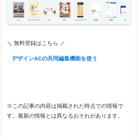
＼ 無料登録はこちら ／
デザインACの共同編集機能を使う
※
この記事の内容は掲載された時点での情報で
す。最新の情報とは異なるおそれがあります。