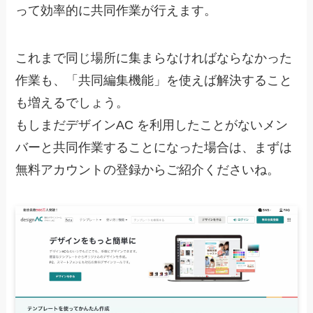
って効率的に共同作業が行えます。
これまで同じ場所に集まらなければならなかった
作業も、「共同編集機能」を使えば解決すること
も増えるでしょう。
もしまだデザインAC を利用したことがないメン
バーと共同作業することになった場合は、まずは
無料アカウントの登録からご紹介くださいね。