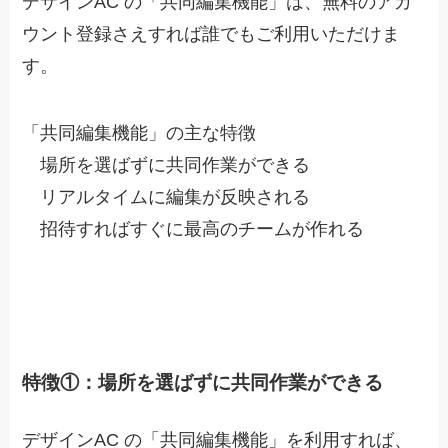
デザインAC の「共同編集機能」は、無料のアカ
ウント登録さえすれば誰でもご利用いただけま
す。
「共同編集機能」の主な特徴
場所を選ばずに共同作業ができる
リアルタイムに編集が反映される
招待すればすぐに最高のチームが作れる
特徴①：場所を選ばずに共同作業ができる
デザインAC の「共同編集機能」を利用すれば、