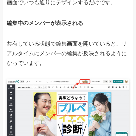
画面でいつも通りにデザインするだけです。
編集中のメンバーが表示される
共有している状態で編集画面を開いていると、リ
アルタイムにメンバーの編集が反映されるように
なっています。