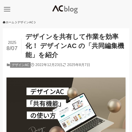
ホーム
デザインAC
デザインを共有して作業を効率
2025
化！ デザインAC の「共同編集機
8/07
能」を紹介
2022年12月23日
2025年8月7日
デザインAC