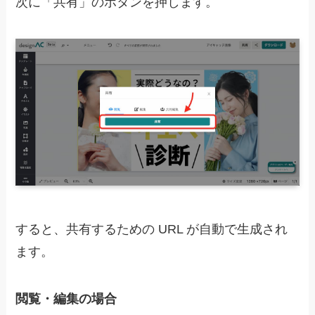
次に「共有」のボタンを押します。
すると、共有するための URL が自動で生成され
ます。
閲覧・編集の場合