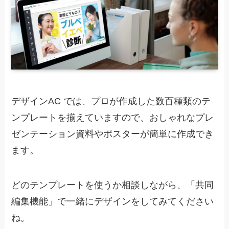
デザインAC では、プロが作成した数百種類のテ
ンプレートを揃えていますので、おしゃれなプレ
ゼンテーション資料やポスターが簡単に作成でき
ます。
どのテンプレートを使うか相談しながら、「共同
編集機能」で一緒にデザインをしてみてください
ね。