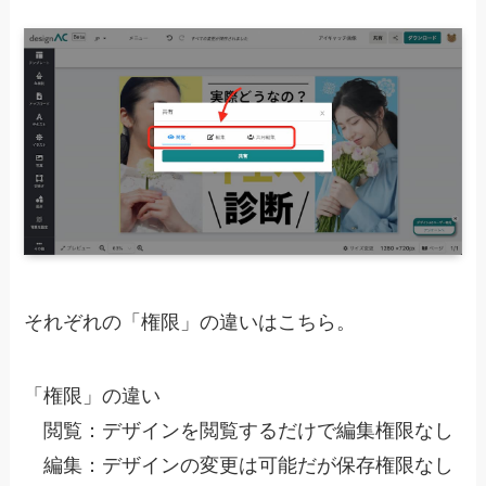
それぞれの「権限」の違いはこちら。
「権限」の違い
閲覧：デザインを閲覧するだけで編集権限なし
編集：デザインの変更は可能だが保存権限なし