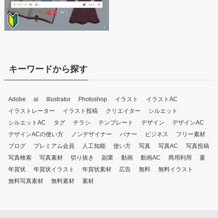
キーワードから探す
Adobe
ai
Illustrator
Photoshop
イラスト
イラストAC
イラストレーター
イラスト投稿
クリエイター
シルエット
シルエットAC
タグ
チラシ
テンプレート
デザイン
デザインAC
デザインACの使い方
ノンデザイナー
バナー
ビジネス
フリー素材
ブログ
プレミアム会員
人工知能
使い方
写真
写真AC
写真投稿
写真検索
写真素材
切り抜き
副業
動画
動画AC
商用利用
夏
年賀状
年賀状イラスト
年賀状素材
広告
無料
無料イラスト
無料写真素材
無料素材
素材