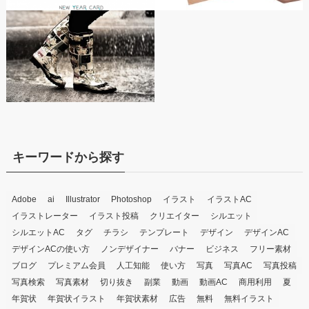
キーワードから探す
Adobe
ai
Illustrator
Photoshop
イラスト
イラストAC
イラストレーター
イラスト投稿
クリエイター
シルエット
シルエットAC
タグ
チラシ
テンプレート
デザイン
デザインAC
デザインACの使い方
ノンデザイナー
バナー
ビジネス
フリー素材
ブログ
プレミアム会員
人工知能
使い方
写真
写真AC
写真投稿
写真検索
写真素材
切り抜き
副業
動画
動画AC
商用利用
夏
年賀状
年賀状イラスト
年賀状素材
広告
無料
無料イラスト