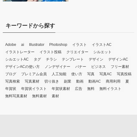
キーワードから探す
Adobe
ai
Illustrator
Photoshop
イラスト
イラストAC
イラストレーター
イラスト投稿
クリエイター
シルエット
シルエットAC
タグ
チラシ
テンプレート
デザイン
デザインAC
デザインACの使い方
ノンデザイナー
バナー
ビジネス
フリー素材
ブログ
プレミアム会員
人工知能
使い方
写真
写真AC
写真投稿
写真検索
写真素材
切り抜き
副業
動画
動画AC
商用利用
夏
年賀状
年賀状イラスト
年賀状素材
広告
無料
無料イラスト
無料写真素材
無料素材
素材