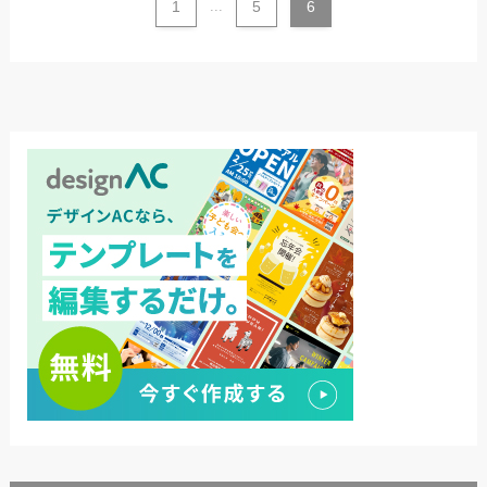
1
...
5
6