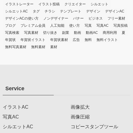
イラストレーター
イラスト投稿
クリエイター
シルエット
シルエットAC
タグ
チラシ
テンプレート
デザイン
デザインAC
デザインACの使い方
ノンデザイナー
バナー
ビジネス
フリー素材
ブログ
プレミアム会員
人工知能
使い方
写真
写真AC
写真投稿
写真検索
写真素材
切り抜き
副業
動画
動画AC
商用利用
夏
年賀状
年賀状イラスト
年賀状素材
広告
無料
無料イラスト
無料写真素材
無料素材
素材
Service
イラストAC
画像拡大
写真AC
画像圧縮
シルエットAC
コピースタンプツール