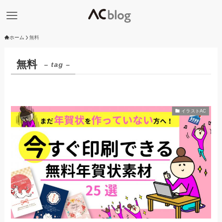
ホーム
無料
無料
– tag –
イラストAC