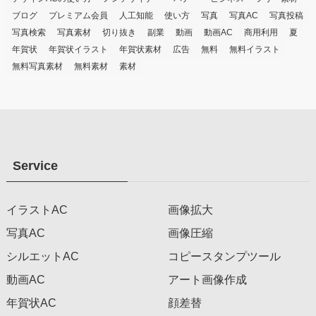
ブログ
プレミアム会員
人工知能
使い方
写真
写真AC
写真投稿
写真検索
写真素材
切り抜き
副業
動画
動画AC
商用利用
夏
年賀状
年賀状イラスト
年賀状素材
広告
無料
無料イラスト
無料写真素材
無料素材
素材
Service
イラストAC
画像拡大
写真AC
画像圧縮
シルエットAC
コピースタンプツール
動画AC
アート画像作成
年賀状AC
顔差替