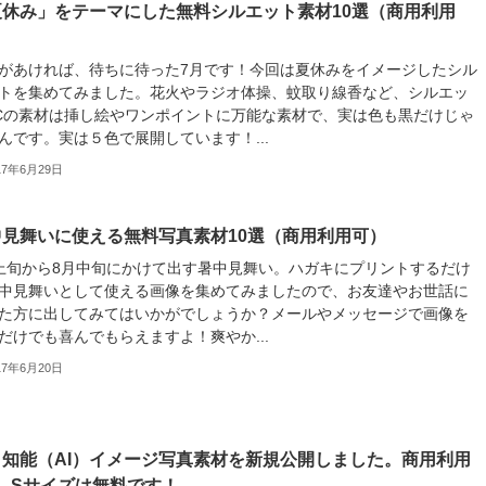
夏休み」をテーマにした無料シルエット素材10選（商用利用
）
があければ、待ちに待った7月です！今回は夏休みをイメージしたシル
トを集めてみました。花火やラジオ体操、蚊取り線香など、シルエッ
Cの素材は挿し絵やワンポイントに万能な素材で、実は色も黒だけじゃ
んです。実は５色で展開しています！...
17年6月29日
中見舞いに使える無料写真素材10選（商用利用可）
上旬から8月中旬にかけて出す暑中見舞い。ハガキにプリントするだけ
中見舞いとして使える画像を集めてみましたので、お友達やお世話に
た方に出してみてはいかがでしょうか？メールやメッセージで画像を
だけでも喜んでもらえますよ！爽やか...
17年6月20日
口知能（AI）イメージ写真素材を新規公開しました。商用利用
、Sサイズは無料です！