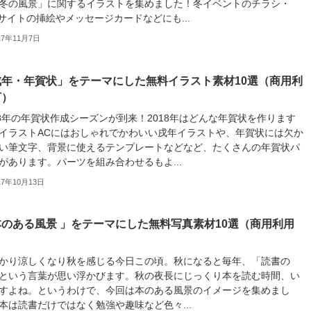
冬の風景」に関するイラストを集めました！冬イベントのチラシ・
bサイトの挿絵やメッセージカードなどにも...
17年11月7日
戌年・年賀状」をテーマにした無料イラスト素材10選（商用利
可）
18年の年賀状作成シーズンが到来！2018年はどんな年賀状を作ります
イラストACにはおしゃれでかわいい戌年イラストや、年賀状には欠か
い筆文字、背景に使えるテンプレートなどなど、たくさんの年賀状パ
があります。パーツを組み合わせるもよ...
17年10月13日
のある風景 」をテーマにした無料写真素材10選（商用利用
）
かり涼しくなり秋を感じる今日この頃。秋になると毎年、「読書の
という言葉が思い浮かびます。秋の夜長にじっくり本を読む時間、い
すよね。というわけで、今回は本のある風景のイメージを集めまし
本は読書だけではなく勉強や趣味など色々...