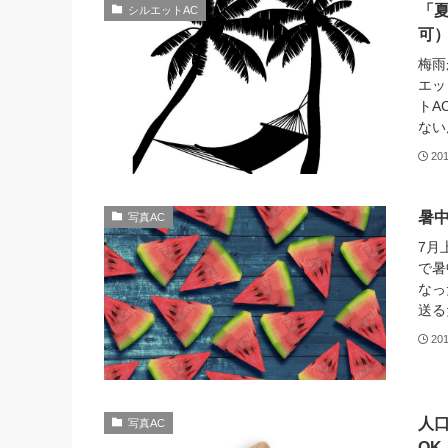
「
シルエットAC
可
梅雨
エッ
トA
ない
20
暑
写真AC
7月
で暑
なっ
送る
20
人
写真AC
OK