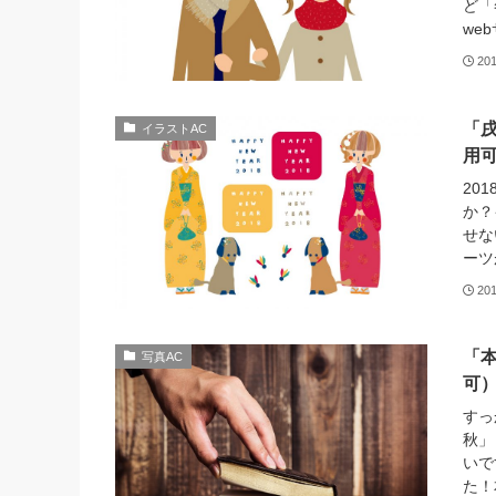
ど「
we
20
「
イラストAC
用
20
か？
せな
ーツ
20
「本
写真AC
可
すっ
秋」
いで
た！