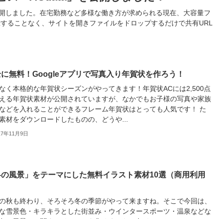
を公開しました。在宅勤務など多様な働き方が求められる現在、大容量フ
登録することなく、サイトを開きファイルをドロップするだけで共有URL
に無料！Googleアプリで写真入り年賀状を作ろう！
なく本格的な年賀状シーズンがやってきます！年賀状ACには2,500点
える年賀状素材が公開されていますが、なかでもお子様の写真や家族
などを入れることができるフレーム年賀状はとっても人気です！ た
素材をダウンロードしたものの、どうや...
17年11月9日
冬の風景」をテーマにした無料イラスト素材10選（商用利用
）
の秋も終わり、そろそろ冬の季節がやって来ますね。そこで今回は、
な雪景色・キラキラとした街並み・ウインタースポーツ・温泉などな