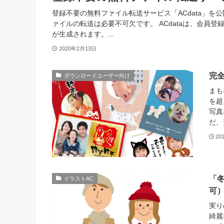
登録不要の無料ファイル転送サービス「ACdata」
ァイルの転送は必要不可欠です。 ACdataは、会員
が生成されます。...
2020年2月13日
完全
ダウンロードユーザー向け
まも
を超
写真
だ、
20
「
イラストAC
可
実り
綺麗