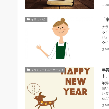
20
「
イラストAC
チラ
るイ
い」
るイ
20
年賀
ダウンロードユーザー向け
ト、
年賀
使い
いま
ただ
20