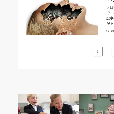
人口
で、
記事
があ
20
1
...