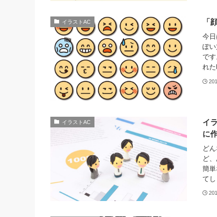
「
イラストAC
今日
ぽい
です
れた
20
イラ
イラストAC
に
ど
ど
簡単
てし
20