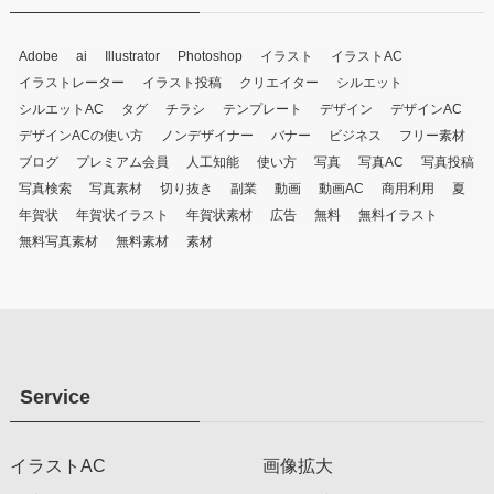
Adobe
ai
Illustrator
Photoshop
イラスト
イラストAC
イラストレーター
イラスト投稿
クリエイター
シルエット
シルエットAC
タグ
チラシ
テンプレート
デザイン
デザインAC
デザインACの使い方
ノンデザイナー
バナー
ビジネス
フリー素材
ブログ
プレミアム会員
人工知能
使い方
写真
写真AC
写真投稿
写真検索
写真素材
切り抜き
副業
動画
動画AC
商用利用
夏
年賀状
年賀状イラスト
年賀状素材
広告
無料
無料イラスト
無料写真素材
無料素材
素材
Service
イラストAC
画像拡大