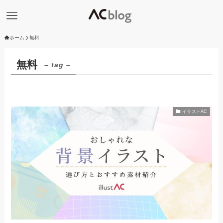
ホーム
無料
無料
– tag –
イラストAC