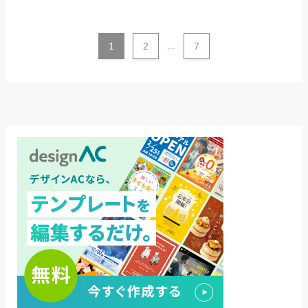
1
2
...
7