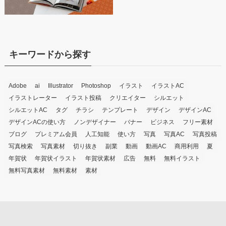
キーワードから探す
Adobe
ai
Illustrator
Photoshop
イラスト
イラストAC
イラストレーター
イラスト投稿
クリエイター
シルエット
シルエットAC
タグ
チラシ
テンプレート
デザイン
デザインAC
デザインACの使い方
ノンデザイナー
バナー
ビジネス
フリー素材
ブログ
プレミアム会員
人工知能
使い方
写真
写真AC
写真投稿
写真検索
写真素材
切り抜き
副業
動画
動画AC
商用利用
夏
年賀状
年賀状イラスト
年賀状素材
広告
無料
無料イラスト
無料写真素材
無料素材
素材