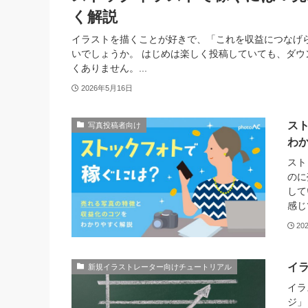
く解説
イラストを描くことが好きで、「これを収益につなげ
いでしょうか。 はじめは楽しく投稿していても、ダ
くありません。...
2026年5月16日
ス
写真投稿者向け
わ
スト
のに
して
感じ
20
イ
新規イラストレーター向けチュートリアル
イラ
ジ」