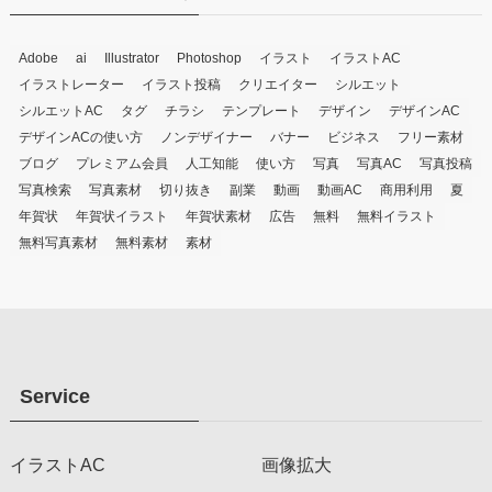
Adobe
ai
Illustrator
Photoshop
イラスト
イラストAC
イラストレーター
イラスト投稿
クリエイター
シルエット
シルエットAC
タグ
チラシ
テンプレート
デザイン
デザインAC
デザインACの使い方
ノンデザイナー
バナー
ビジネス
フリー素材
ブログ
プレミアム会員
人工知能
使い方
写真
写真AC
写真投稿
写真検索
写真素材
切り抜き
副業
動画
動画AC
商用利用
夏
年賀状
年賀状イラスト
年賀状素材
広告
無料
無料イラスト
無料写真素材
無料素材
素材
Service
イラストAC
画像拡大